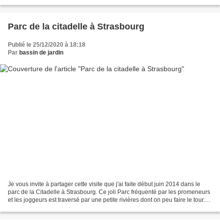
hérisson cascades du hérisson cascades du hérisson...
Parc de la citadelle à Strasbourg
Publié le 25/12/2020 à 18:18
Par
bassin de jardin
Je vous invite à partager cette visite que j'ai faite début juin 2014 dans le
parc de la Citadelle à Strasbourg. Ce joli Parc fréquenté par les promeneurs
et les joggeurs est traversé par une petite rivières dont on peu faire le tour.
On y trouve les...