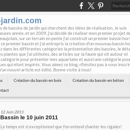
jardin.com
 de bassins de jardin qui cherchent des idées de réalisation. Je suis
uses année, et en 2009, j'ai décidé de réaliser mon premier projet d
eaujolais, sur un terrain en pente j'ai construit un premier bassin hor
 ce premier bassin et j'ai entrepris la création d'un nouveau bassin h
z dans les différentes catégories la présentation des bassins, le déta
s plantes que j'ai utilisées, des articles sur la faune qui vit autour et
ne catégorie pour présenter mes aquariums et aussi une catégorie pou
ues qui m'ont inspirés. Vous aimez ce blog, n'hésitez pas à vous inscri
un nouvel article est édité. Bonne visite à tous!
ns
Création du bassin en bois
Création du bassin en béton
ntact
12 Juin 2011
Bassin le 10 juin 2011
Le temps est si exceptionnel que l'on entend chanter les cigales!