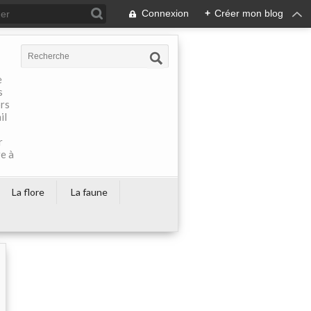
Connexion
+
Créer mon blog
e
s
ors
il
r
re à
La flore
La faune