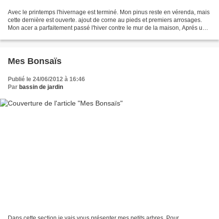
Avec le printemps l'hivernage est terminé. Mon pinus reste en vérenda, mais
cette dernière est ouverte. ajout de corne au pieds et premiers arrosages.
Mon acer a parfaitement passé l'hiver contre le mur de la maison, Aprés une
taille des principales branchess...
Mes Bonsaïs
Publié le 24/06/2012 à 16:46
Par
bassin de jardin
Dans cette section je vais vous présenter mes petits arbres. Pour