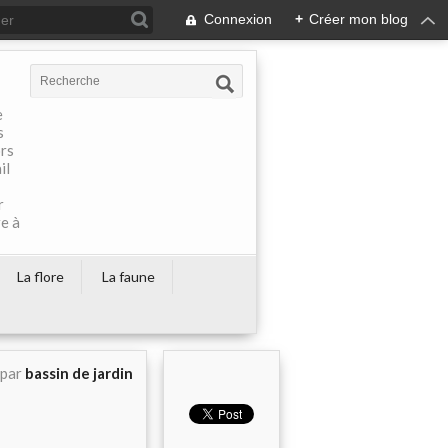
Connexion
+
Créer mon blog
e
s
ors
il
r
re à
La flore
La faune
 par
bassin de jardin