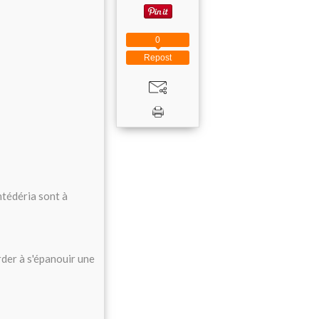
0
Repost
ontédéria sont à
rder à s'épanouir une