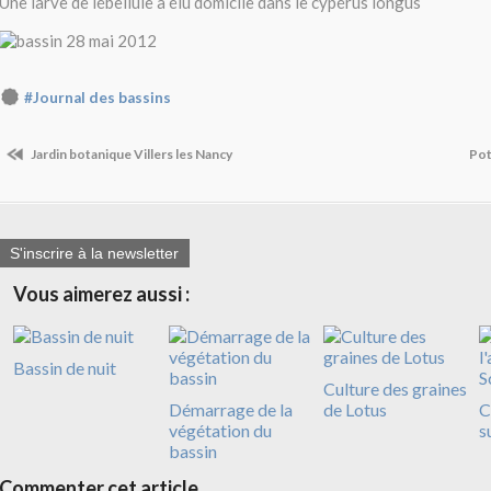
Une larve de lébellule a élu domicile dans le cypérus longus
#Journal des bassins
Jardin botanique Villers les Nancy
Pot
S'inscrire à la newsletter
Vous aimerez aussi :
Bassin de nuit
Culture des graines
Démarrage de la
de Lotus
C
végétation du
s
bassin
Commenter cet article