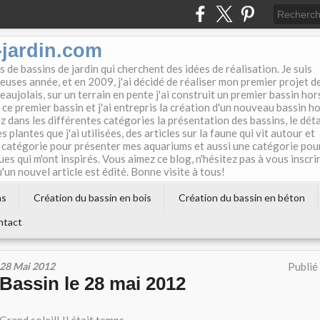
jardin.com
 de bassins de jardin qui cherchent des idées de réalisation. Je suis
uses année, et en 2009, j'ai décidé de réaliser mon premier projet d
eaujolais, sur un terrain en pente j'ai construit un premier bassin hor
 ce premier bassin et j'ai entrepris la création d'un nouveau bassin h
z dans les différentes catégories la présentation des bassins, le déta
s plantes que j'ai utilisées, des articles sur la faune qui vit autour et
ne catégorie pour présenter mes aquariums et aussi une catégorie pou
ues qui m'ont inspirés. Vous aimez ce blog, n'hésitez pas à vous inscri
un nouvel article est édité. Bonne visite à tous!
ns
Création du bassin en bois
Création du bassin en béton
ntact
28 Mai 2012
Publié
Bassin le 28 mai 2012