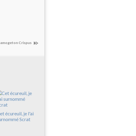
amogeton Crispus
et écureuil, je l'ai
urnommé Scrat