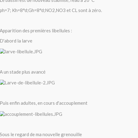
Le bassin est de nouveau stabilisé, l'eau à 20°C
ph=7; Kh=8°d;Gh=8°d;NO2,NO3 et CL sont à zéro.
Apparition des premières libellules :
D'abord la larve
A un stade plus avancé
Puis enfin adultes, en cours d'accouplement
Sous le regard de ma nouvelle grenouille