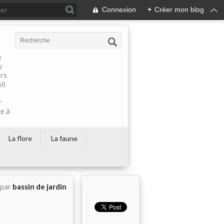
Connexion
+
Créer mon blog
e
s
ors
il
r
re à
La flore
La faune
 par
bassin de jardin