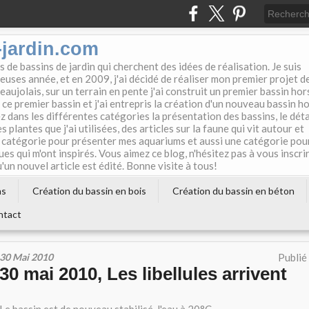
jardin.com
 de bassins de jardin qui cherchent des idées de réalisation. Je suis
uses année, et en 2009, j'ai décidé de réaliser mon premier projet d
eaujolais, sur un terrain en pente j'ai construit un premier bassin hor
 ce premier bassin et j'ai entrepris la création d'un nouveau bassin h
z dans les différentes catégories la présentation des bassins, le déta
s plantes que j'ai utilisées, des articles sur la faune qui vit autour et
ne catégorie pour présenter mes aquariums et aussi une catégorie pou
ues qui m'ont inspirés. Vous aimez ce blog, n'hésitez pas à vous inscri
un nouvel article est édité. Bonne visite à tous!
ns
Création du bassin en bois
Création du bassin en béton
ntact
30 Mai 2010
Publié
30 mai 2010, Les libellules arrivent